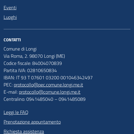
Eventi
Luoghi
CONTATTI
Comune di Longi
Via Roma, 2. 98070 Longi (ME)
Codice fiscale: 84004070839
Partita IVA: 02810650834
IBAN: IT 93 T 07601 03200 001046342497
PEC:
protocollo@pec.comune.longi.me.it
E-mail:
protocollo@comune.longi.me.it
Centralino: 0941485040 – 0941485089
Leggi le FAQ
Prenotazione appuntamento
Richiesta assistenza