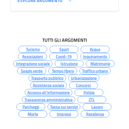
ESPLORA ARGOMENTO
TUTTI GLI ARGOMENTI
Turismo
Sport
Acqua
Associazioni
Covid-19
Inquinamento
Integrazione sociale
Istruzione
Matrimonio
Spazio verde
Tempo libero
Traffico urbano
Trasporto pubblico
Urbanizzazione
Assistenza sociale
Concorsi
Accesso all'informazione
Polizia
Trasparenza amministrativa
ZTL
Parcheggi
Tassa sui servizi
Lavoro
Morte
Imprese
Residenza