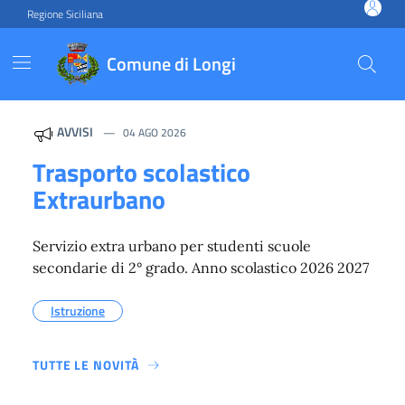
Vai ai contenuti
Vai al footer
Regione Siciliana
Comune di Longi
Comune di Longi
Contenuti in evidenza
AVVISI
04 AGO 2026
Trasporto scolastico
Extraurbano
Servizio extra urbano per studenti scuole
secondarie di 2° grado. Anno scolastico 2026 2027
Istruzione
TUTTE LE NOVITÀ