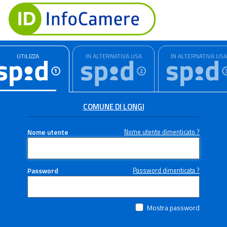
UTILIZZA
IN ALTERNATIVA USA
IN ALTERNATIVA US
COMUNE DI LONGI
Nome utente
Nome utente dimenticato ?
Password
Password dimenticata ?
Mostra password