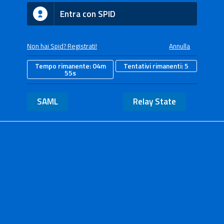
Entra con SPID
Non hai Spid? Registrati!
Annulla
Tempo rimanente:
04m
Tentativi rimanenti:
5
55s
SAML
Relay State